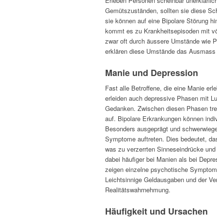
Erleben Personen scheinbar unerklärli
Gemütszuständen, sollten sie diese Sc
sie können auf eine Bipolare Störung h
kommt es zu Krankheitsepisoden mit v
zwar oft durch äussere Umstände wie Pr
erklären diese Umstände das Ausmass u
Manie und Depression
Fast alle Betroffene, die eine Manie erle
erleiden auch depressive Phasen mit Lu
Gedanken. Zwischen diesen Phasen tre
auf. Bipolare Erkrankungen können indiv
Besonders ausgeprägt und schwerwiege
Symptome auftreten. Dies bedeutet, das
was zu verzerrten Sinneseindrücke un
dabei häufiger bei Manien als bei Depres
zeigen einzelne psychotische Symptom
Leichtsinnige Geldausgaben und der Ver
Realitätswahrnehmung.
Häufigkeit und Ursachen