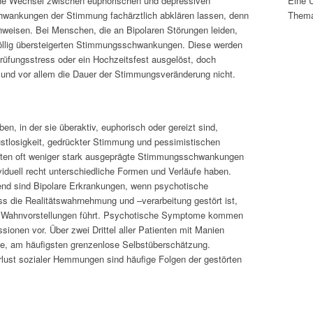
che Wechsel zwischen euphorischen und depressiven
Eine 
hwankungen der Stimmung fachärztlich abklären lassen, denn
Thema
inweisen. Bei Menschen, die an Bipolaren Störungen leiden,
öllig übersteigerten Stimmungsschwankungen. Diese werden
üfungsstress oder ein Hochzeitsfest ausgelöst, doch
nd vor allem die Dauer der Stimmungsveränderung nicht.
ben, in der sie überaktiv, euphorisch oder gereizt sind,
stlosigkeit, gedrückter Stimmung und pessimistischen
ten oft weniger stark ausgeprägte Stimmungsschwankungen
iduell recht unterschiedliche Formen und Verläufe haben.
nd sind Bipolare Erkrankungen, wenn psychotische
s die Realitätswahrnehmung und –verarbeitung gestört ist,
d Wahnvorstellungen führt. Psychotische Symptome kommen
sionen vor. Über zwei Drittel aller Patienten mit Manien
e, am häufigsten grenzenlose Selbstüberschätzung.
lust sozialer Hemmungen sind häufige Folgen der gestörten