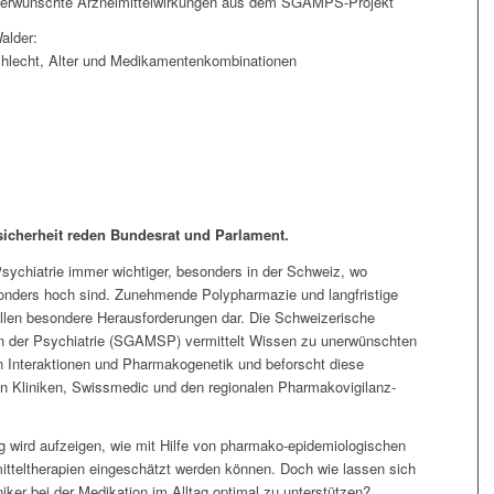
– unerwünschte Arzneimittelwirkungen aus dem SGAMPS-Projekt
alder:
schlecht, Alter und Medikamentenkombinationen
sicherheit reden Bundesrat und Parlament.
 Psychiatrie immer wichtiger, besonders in der Schweiz, wo
onders hoch sind. Zunehmende Polypharmazie und langfristige
len besondere Herausforderungen dar. Die Schweizerische
t in der Psychiatrie (SGAMSP) vermittelt Wissen zu unerwünschten
 Interaktionen und Pharmakogenetik und beforscht diese
en Kliniken, Swissmedic und den regionalen Pharmakovigilanz-
g wird aufzeigen, wie mit Hilfe von pharmako-epidemiologischen
itteltherapien eingeschätzt werden können. Doch wie lassen sich
iker bei der Medikation im Alltag optimal zu unterstützen?