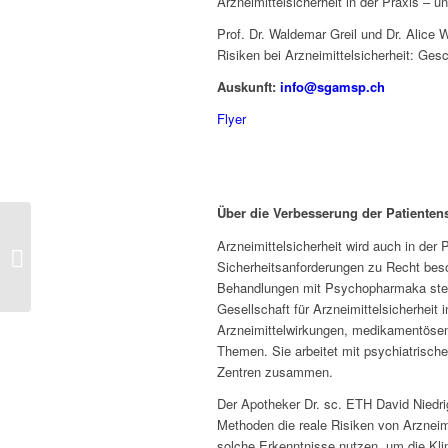
Arzneimittelsicherheit in der Praxis 
Prof. Dr. Waldemar Greil und Dr. Alice W
Risiken bei Arzneimittelsicherheit: Ge
Auskunft:
info@sgamsp.ch
Flyer
Über die Verbesserung der Patienten
Arzneimittelsicherheit wird auch in der
PSYCHE UND GEHIRN
Sicherheitsanforderungen zu Recht bes
2018
Behandlungen mit Psychopharmaka stel
Gesellschaft für Arzneimittelsicherhei
Arzneimittelwirkungen, medikamentösen
Themen. Sie arbeitet mit psychiatrisch
Zentren zusammen.
Der Apotheker Dr. sc. ETH David Niedri
Methoden die reale Risiken von Arzneim
solche Erkenntnisse nutzen, um die Klin